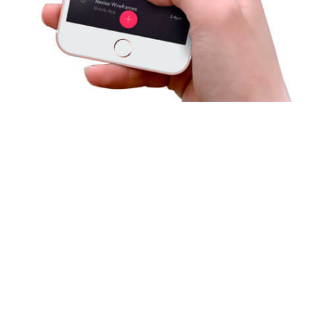
Optimized for
mobile
Sed ut perspiciatis unde omnis iste nat eror acus antium
que. Asperiores, ea velit enim labore doloribus.
READ MORE