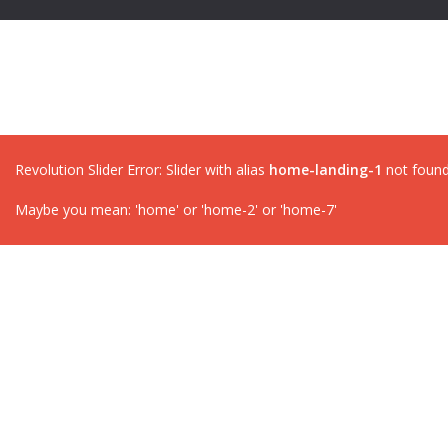
Revolution Slider Error: Slider with alias
home-landing-1
not found
Maybe you mean: 'home' or 'home-2' or 'home-7'